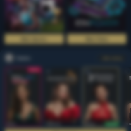
Main Sports+
Main Poker
Casino
Lihat semua
53
201
267
53
IDNLIVE
PragmaticPlay
Evolution
IDNLI